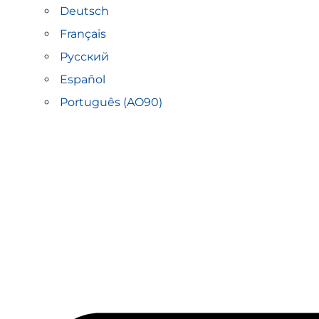
Deutsch
Français
Русский
Español
Português (AO90)