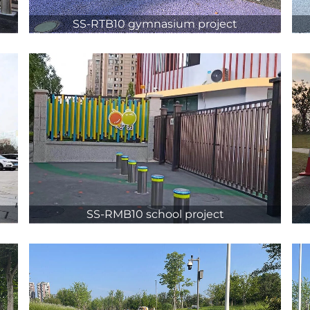
SS-RTB10 gymnasium project
t
SS-RMB10 school project