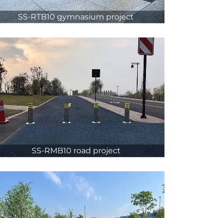
SS-RTB10 gymnasium project
SS-RMB10 road project