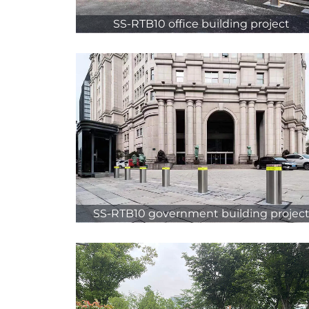
SS-RTB10 office building project
SS-RTB10 government building projec