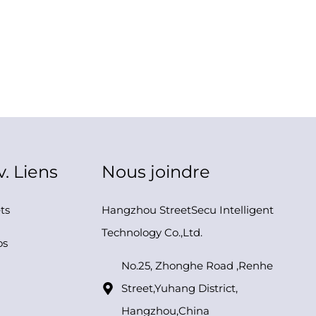
. Liens
Nous joindre
ts
Hangzhou StreetSecu Intelligent
Technology Co.,Ltd.
os
No.25, Zhonghe Road ,Renhe
Street,Yuhang District,
Hangzhou,China