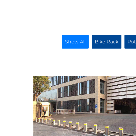
Show All
Bike Rack
Pot