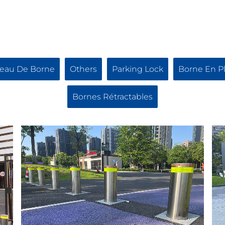
eau De Borne
Others
Parking Lock
Borne En P
Bornes Rétractables