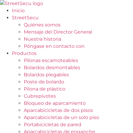
Ir
al
Inicio
contenido
StreetSecu
Quiénes somos
Mensaje del Director General
Nuestra historia
Póngase en contacto con
Productos
Pilonas escamoteables
Bolardos desmontables
Bolardos plegables
Poste de bolardo
Pilona de plástico
Cubrepivotes
Bloqueo de aparcamiento
Aparcabicicletas de dos pisos
Aparcabicicletas de un solo piso
Portabicicletas de pared
Aparcabicicletas de enganche