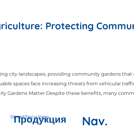
riculture: Protecting Commu
ming city landscapes, providing community gardens that o
luable spaces face increasing threats from vehicular traf
 Gardens Matter Despite these benefits, many communi
Продукция
Nav.