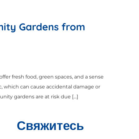
nity Gardens from
ffer fresh food, green spaces, and a sense
fic, which can cause accidental damage or
ty gardens are at risk due […]
Свяжитесь