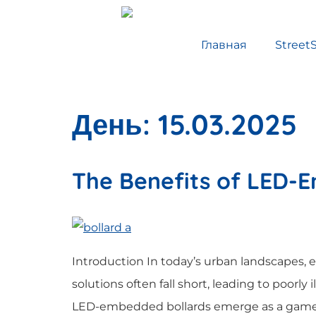
Главная
Street
День:
15.03.2025
The Benefits of LED-E
Introduction In today’s urban landscapes, ensu
solutions often fall short, leading to poorl
LED-embedded bollards emerge as a game-