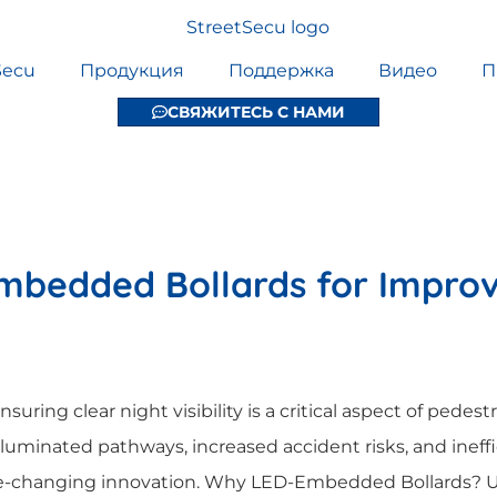
Secu
Продукция
Поддержка
Видео
П
СВЯЖИТЕСЬ С НАМИ
mbedded Bollards for Improve
ring clear night visibility is a critical aspect of pedestri
y illuminated pathways, increased accident risks, and ine
changing innovation. Why LED-Embedded Bollards? Unl