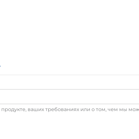
ved | Powered By
StreetSecu
у