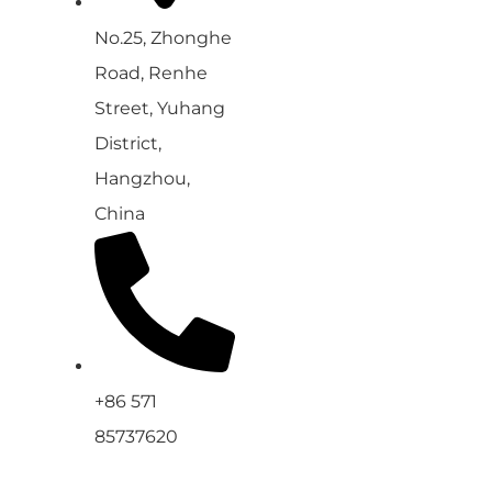
No.25, Zhonghe
Road, Renhe
Street, Yuhang
District,
Hangzhou,
China
+86 571
85737620