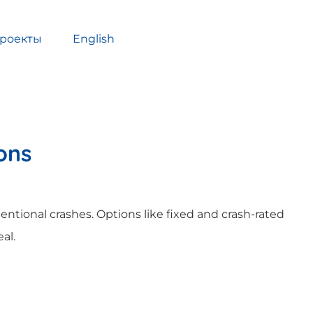
роекты
English
ons
tentional crashes. Options like fixed and crash-rated
al.