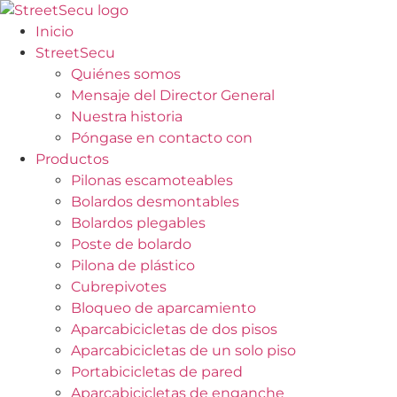
Ir
al
Inicio
contenido
StreetSecu
Quiénes somos
Mensaje del Director General
Nuestra historia
Póngase en contacto con
Productos
Pilonas escamoteables
Bolardos desmontables
Bolardos plegables
Poste de bolardo
Pilona de plástico
Cubrepivotes
Bloqueo de aparcamiento
Aparcabicicletas de dos pisos
Aparcabicicletas de un solo piso
Portabicicletas de pared
Aparcabicicletas de enganche