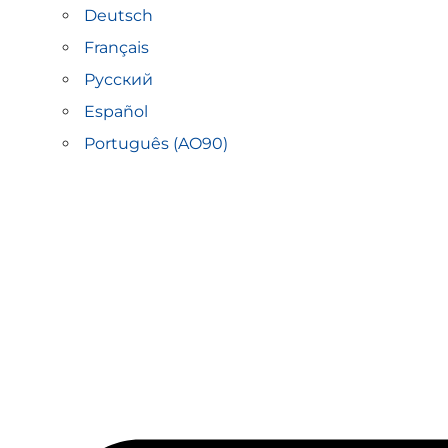
Deutsch
Français
Русский
Español
Português (AO90)